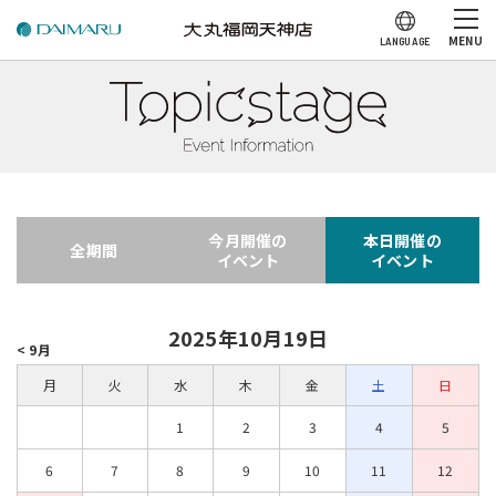
MENU
LANGUAGE
今月開催の
本日開催の
全期間
イベント
イベント
2025年10月19日
< 9月
月
火
水
木
金
土
日
1
2
3
4
5
6
7
8
9
10
11
12