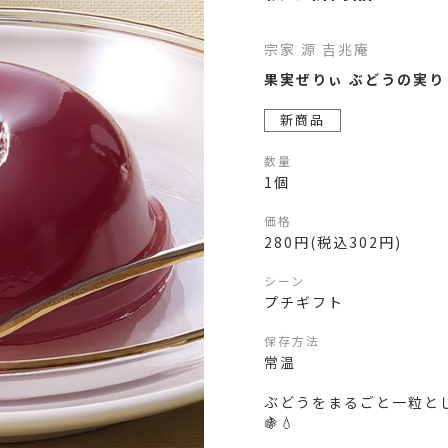
宗家 源 吉兆庵
果実ぜりぃ ぶどうの実り
新商品
数量
1個
価格
280円(税込302円)
シーン
プチギフト
保存方法
常温
ぶどうをまるごと一粒と
🍇💧