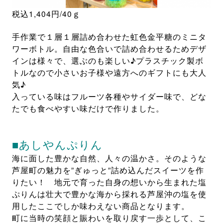
税込1,404円/40ｇ
手作業で１層１層詰め合わせた虹色金平糖のミニタ
ワーボトル。自由な色合いで詰め合わせるためデザ
インは様々で、選ぶのも楽しい♪プラスチック製ボ
トルなので小さいお子様や遠方へのギフトにも大人
気♪
入っている味はフルーツ各種やサイダー味で、どな
たでも食べやすい味だけで作りました。
■あしやんぷりん
海に面した豊かな自然、人々の温かさ。そのような
芦屋町の魅力を”ぎゅっと”詰め込んだスイーツを作
りたい！ 地元で育った自身の想いから生まれた塩
ぷりんは壮大で豊かな海から採れる芦屋沖の塩を使
用したここでしか味わえない商品となります。
町に当時の笑顔と賑わいを取り戻す一歩として、こ