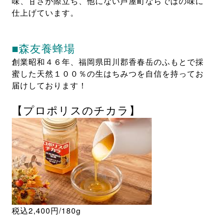
味、甘さが際立ち、他にない芦屋町ならではの味に
仕上げています。
■森友養蜂場
創業昭和４６年、福岡県田川郡香春岳のふもとで採
蜜した天然１００％の生はちみつを自信を持ってお
届けしております！
【プロポリスのチカラ】
税込2,400円/180g