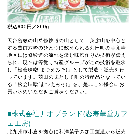
税込600円／800g
天台密教の山岳修験道の山として、英彦山を中心と
する豊前六峰のひとつに数えられる苅田町の等覚寺
地区には修験道の流れを汲む味噌作りの技術が伝え
られ、現在は等覚寺特産グループがこの技術を継承
し「松会味噌(まつえみそ)」として製造・販売を行
っています。苅田の味として町の特産品となってい
る「松会味噌(まつえみそ)」を、是非この機会にお
買い求めいただきご賞味ください。
■株式会社ナオブランド(恋寿華堂カフ
ェ工房)
北九州市小倉を拠点に和洋菓子の加工製造から販売