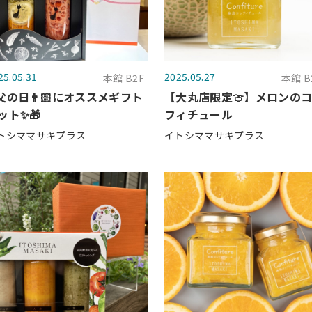
25.05.31
2025.05.27
本館 B2F
本館 B
父の日👨🏻にオススメギフト
【大丸店限定🍈】メロンの
ット✨🎁
フィチュール
トシママサキプラス
イトシママサキプラス