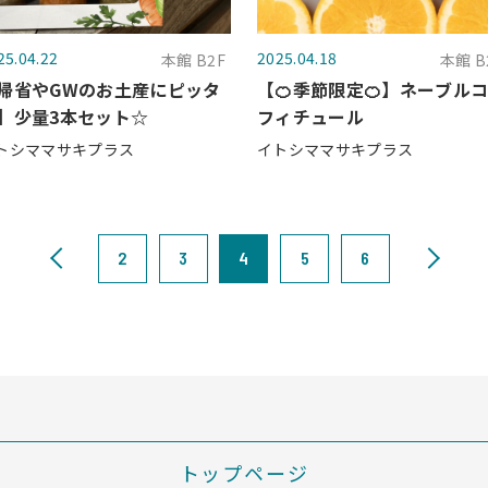
25.04.22
2025.04.18
本館 B2F
本館 B
帰省やGWのお土産にピッタ
【🍊季節限定🍊】ネーブル
】少量3本セット☆
フィチュール
トシママサキプラス
イトシママサキプラス
2
3
4
5
6
トップページ