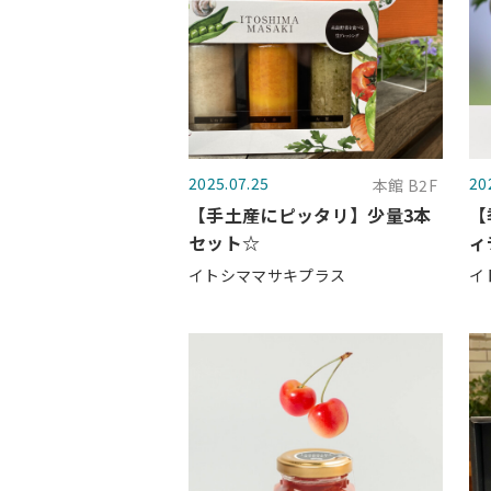
2025.07.25
20
本館 B2F
【手土産にピッタリ】少量3本
【
セット☆
ィ
イトシママサキプラス
イ