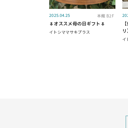
2025.04.25
20
本館 B2F
🌷オススメ母の日ギフト🌷
【
リ
イトシママサキプラス
イ