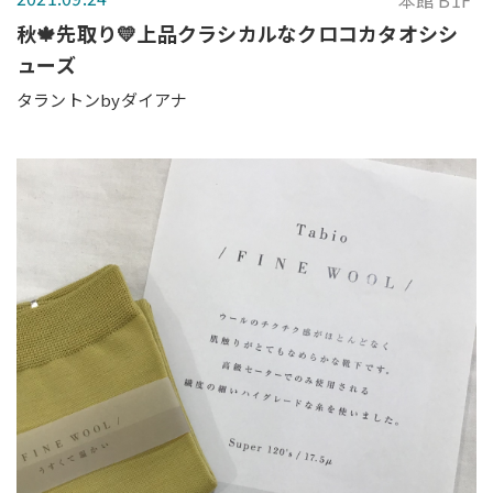
本館 B1F
秋🍁先取り💛上品クラシカルなクロコカタオシシ
ューズ
タラントンbyダイアナ