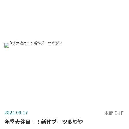
2021.09.17
本館 B1F
今季大注目！！新作ブーツ👢💘💘