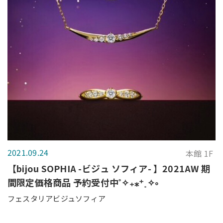
2021.09.24
本館 1F
【bijou SOPHIA -ビジュ ソフィア- 】2021AW 期
間限定価格商品 予約受付中˚✧₊⁎⁺˳✧༚
フェスタリアビジュソフィア