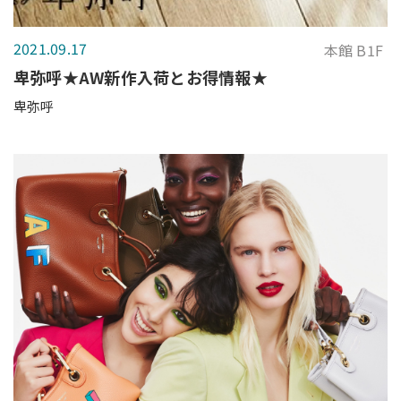
2021.09.17
本館 B1F
卑弥呼★AW新作入荷とお得情報★
卑弥呼