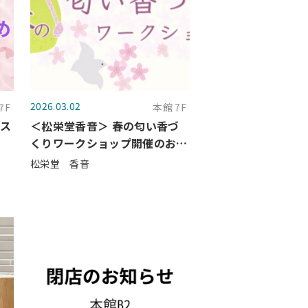
2026.03.02
7F
本館 7F
スス
＜松栄堂香音＞ 春の匂い香づ
くりワークショップ開催のお知
らせ
松栄堂 香音