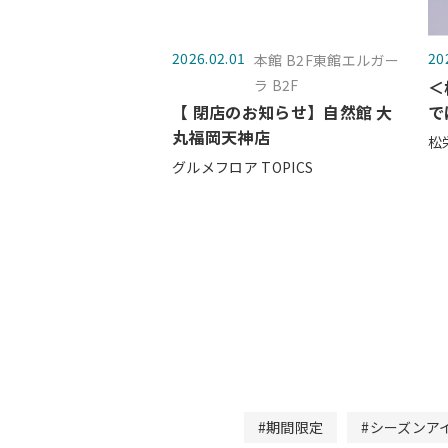
2026.02.01
20
本館 B2F東館エルガー
ラ B2F
＜
【 閉店のお知らせ】自然館 大
で
丸福岡天神店
松
グルメフロア TOPICS
#期間限定
#シーズンア