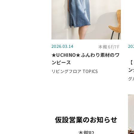
2026.03.14
20
本館 6F/7F
★UCHINO★ふんわり素材のワ
ンピース
【
ン
リビングフロア TOPICS
グ