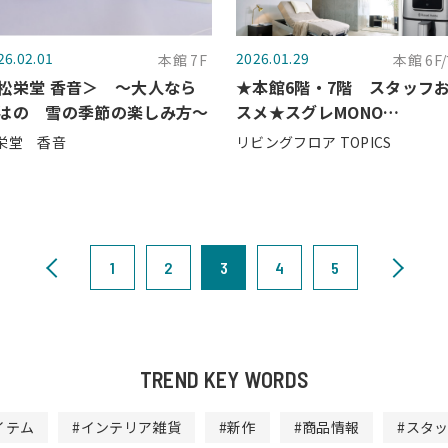
26.02.01
2026.01.29
本館 7F
本館 6F/
松栄堂 香音＞ 〜大人なら
★本館6階・7階 スタッフ
はの 雪の季節の楽しみ方〜
スメ★スグレMONO
COLLECTION
栄堂 香音
リビングフロア TOPICS
1
2
3
4
5
TREND KEY WORDS
イテム
#インテリア雑貨
#新作
#商品情報
#スタ