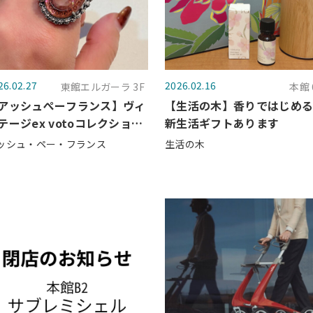
26.02.27
2026.02.16
東館エルガーラ 3F
本館 
アッシュぺーフランス】ヴィ
【生活の木】香りではじめ
テージex votoコレクション
新生活ギフトあります
 GEM KINGDOM
ッシュ・ペー・フランス
生活の木