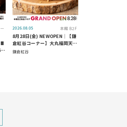
2026.08.05
ガー
本館 B2F
8月28日(金) NEWOPEN｜【鎌
🍫
倉紅谷コーナー】大丸福岡天神
5日
店に登場！
鎌倉紅谷