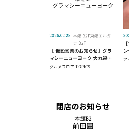
2026.02.28
20
本館 B2F東館エルガー
ラ B2F
【
【 仮設営業のお知らせ】グラ
ン
マシーニューヨーク 大丸福岡
by
ア
天神店
グルメフロア TOPICS