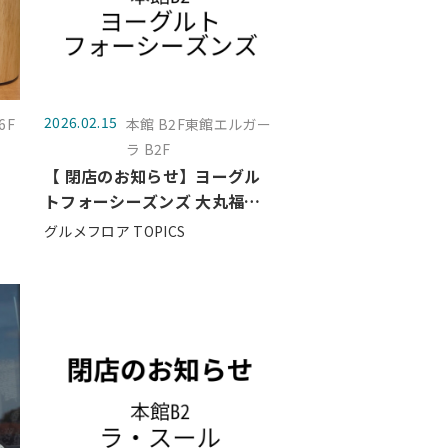
2026.02.15
6F
本館 B2F東館エルガー
る
ラ B2F
【 閉店のお知らせ】ヨーグル
トフォーシーズンズ 大丸福岡
天神店
グルメフロア TOPICS