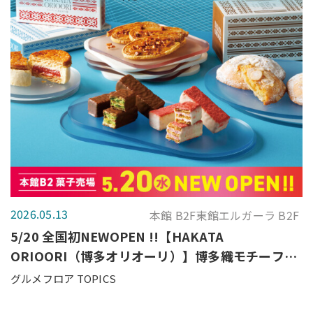
2026.05.13
本館 B2F東館エルガーラ B2F
5/20 全国初NEWOPEN !!【HAKATA
ORIOORI（博多オリオーリ）】博多織モチーフの
パイ菓子ブランド
グルメフロア TOPICS