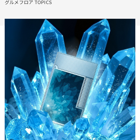
のから定番銘菓まで一挙ご紹介♪
グルメフロア TOPICS