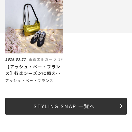
東館エルガーラ 3F
2025.03.27
【アッシュ・ぺー・フラン
ス】行楽シーズンに備えた
いオシャレバッグとスニー
アッシュ・ペー・フランス
カー
STYLING SNAP 一覧へ