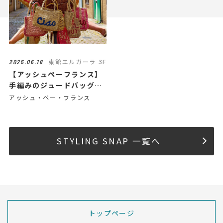
東館エルガーラ 3F
2025.06.18
【アッシュぺーフランス】
手編みのジュードバッグ
by The Jacksons
アッシュ・ペー・フランス
LONDON
STYLING SNAP 一覧へ
トップページ