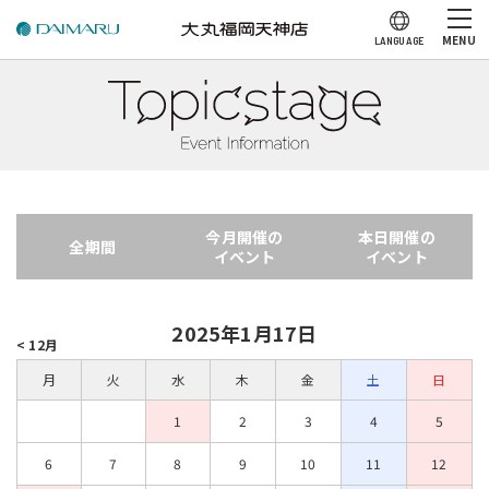
MENU
LANGUAGE
今月開催の
本日開催の
全期間
イベント
イベント
2025年1月17日
< 12月
月
火
水
木
金
土
日
1
2
3
4
5
6
7
8
9
10
11
12