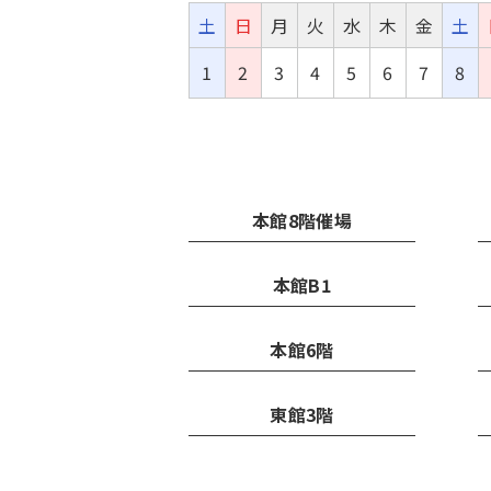
土
日
月
火
水
木
金
土
1
2
3
4
5
6
7
8
本館8階催場
本館B1
本館6階
東館3階