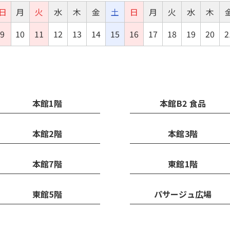
日
月
火
水
木
金
土
日
月
火
水
木
9
10
11
12
13
14
15
16
17
18
19
20
2
本館1階
本館B2 食品
本館2階
本館3階
本館7階
東館1階
東館5階
パサージュ広場