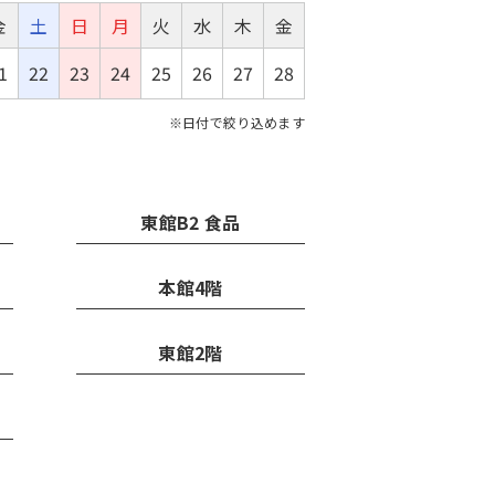
金
土
日
月
火
水
木
金
1
22
23
24
25
26
27
28
※日付で絞り込めます
東館B2 食品
本館4階
東館2階