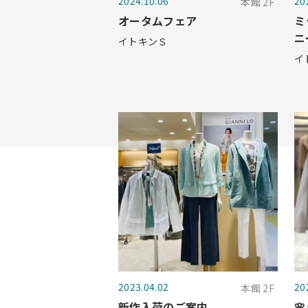
2024.10.06
20
本館 2F
オータムフェア
ミ
ニ
イトキンＳ
イ
2023.04.02
20
本館 2F
新作入荷のご案内
