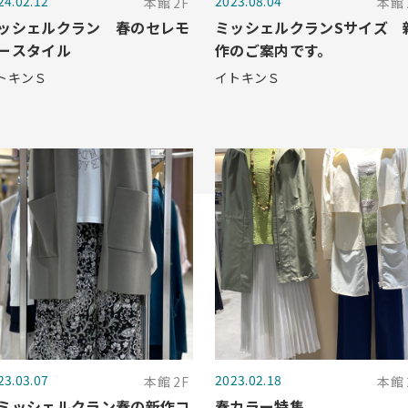
24.02.12
2023.08.04
本館 2F
本館 
ッシェルクラン 春のセレモ
ミッシェルクランSサイズ 
ースタイル
作のご案内です。
トキンＳ
イトキンＳ
23.03.07
2023.02.18
本館 2F
本館 
ミッシェルクラン春の新作コ
春カラー特集