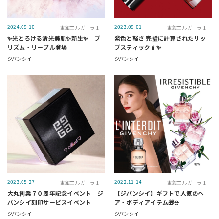
2024.09.10
2023.09.01
東館エルガーラ 1F
東館エルガーラ 1F
✨光とろける清光美肌✨新生✨ プ
発色と軽さ 完璧に計算されたリッ
リズム・リーブル登場
プスティック💄✨
ジバンシイ
ジバンシイ
2023.05.27
2022.11.14
東館エルガーラ 1F
東館エルガーラ 1F
大丸創業７０周年記念イベント ジ
【ジバンシイ】ギフトで人気のヘ
バンシイ刻印サービスイベント
ア・ボディアイテム🎁⛄️
ジバンシイ
ジバンシイ