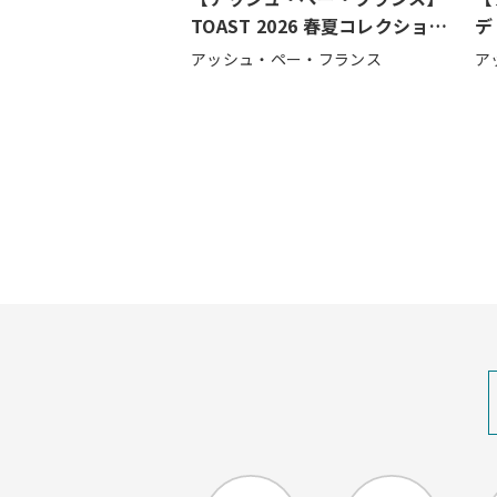
TOAST 2026 春夏コレクション
デ
が届きました！
co
アッシュ・ペー・フランス
ア