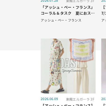
2026.07.28
20
東館エルガーラ 3F
「アッシュ・ペー・フランス」
【
コーラル＆タスク 夏におスス
7
メのクッションが入荷しました
M
アッシュ・ペー・フランス
ア
☆
2026.06.09
20
東館エルガーラ 3F
【アッシュ・ぺー・フランス】
【