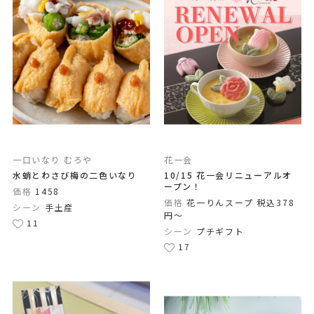
一口いなり むろや
花一会
水蛸とわさび梅の二色いなり
10/15 花一会リニューアルオ
ープン！
価格
1458
価格
花一りんスープ 税込378
シーン
手土産
円～
11
シーン
プチギフト
17