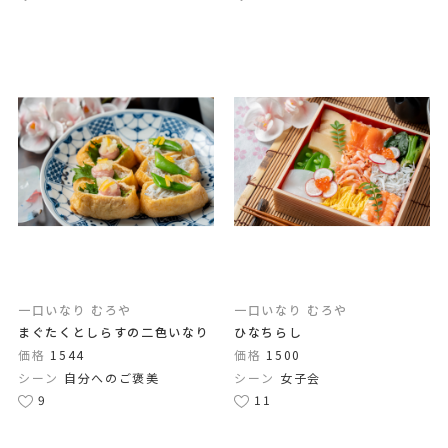
一口いなり むろや
一口いなり むろや
まぐたくとしらすの二色いなり
ひなちらし
価格
1544
価格
1500
シーン
自分へのご褒美
シーン
女子会
9
11