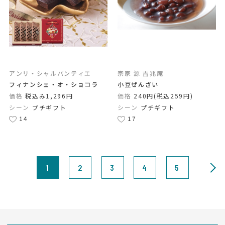
アンリ・シャルパンティエ
宗家 源 吉兆庵
フィナンシェ・オ・ショコラ
小豆ぜんざい
価格
税込み1,296円
価格
240円(税込259円)
シーン
プチギフト
シーン
プチギフト
14
17
1
2
3
4
5