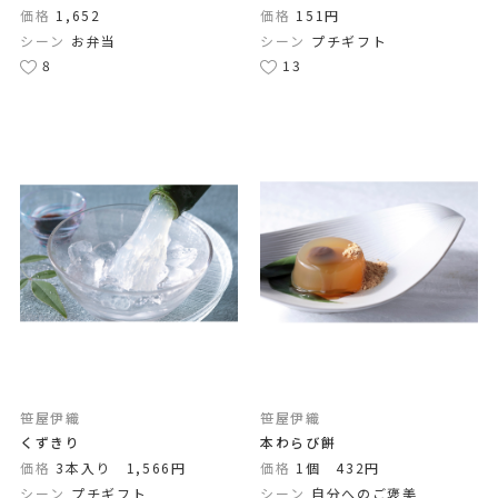
価格
1,652
価格
151円
シーン
お弁当
シーン
プチギフト
8
13
笹屋伊織
笹屋伊織
くずきり
本わらび餅
価格
3本入り 1,566円
価格
1個 432円
シーン
プチギフト
シーン
自分へのご褒美