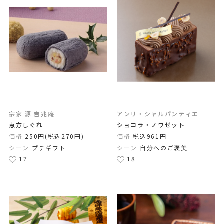
宗家 源 吉兆庵
アンリ・シャルパンティエ
恵方しぐれ
ショコラ・ノワゼット
価格
250円(税込270円)
価格
税込961円
シーン
プチギフト
シーン
自分へのご褒美
17
18