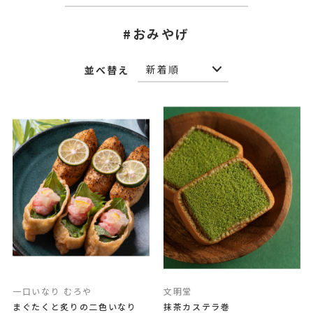
#おみやげ
並べ替え
一口いなり むろや
文明堂
まぐたくと炙りの二色いなり
抹茶カステラ巻