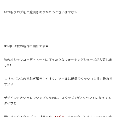
いつもブログをご覧頂きありがとうございます😊✨
🍁今回は秋の新作ご紹介です🍁
秋のオシャレコーディネートにぴったりなウォーキングシューズが入荷しま
した❗️
スリッポンなので脱ぎ履きしやすく、ソールは軽量でクッション性も抜群で
す🎈🎈
デザインもオシャレでシンプルなのに、スタッズ⭐️がアクセントになってる
タイプと
甲にバックルタイプで、
ブラック、
ワイン、
チェック、
とバリエーション豊