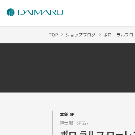
TOP
ショップブログ
ポロ ラルフロー
本館 5F
紳士服・洋品 /
ポロ ラルフ ローレ