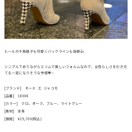
ヒールの千鳥格子も可愛くバックラインも抜群👍
シンプルでありながらスリムで美しいフォルムなので、女性らしさを引き立
てる一足になりそうな予感💖✨
[ブランド] モード·エ·ジャコモ
[品番] 18008
[カラー] クロ、オーク、ブルー、ライトグレー
[素材] 本革
[価格] ¥29,700(税込)