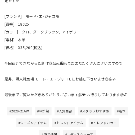
足です💛
[ブランド] モード·エ·ジャコモ
[品番] 18025
[カラー] クロ、ダークブラウン、アイボリー
[素材] 本革
[価格] ¥35,200(税込)
今回紹介できなかった新作商品👠🛍️もまだまだたくさんございますので
是非、婦人靴売場 モード・エ・ジャコモにお越し下さいませ😉👍🎶
最後までご覧いただきありがとうございます🤗💝 お待ちしております🙂💕
#2020-21AW
#今が旬
#人気商品
#スタッフおすすめ
#新作
#シーズンアイテム
#トレンドアイテム
#トレンドカラー
#商品情報
#レディスシューズ