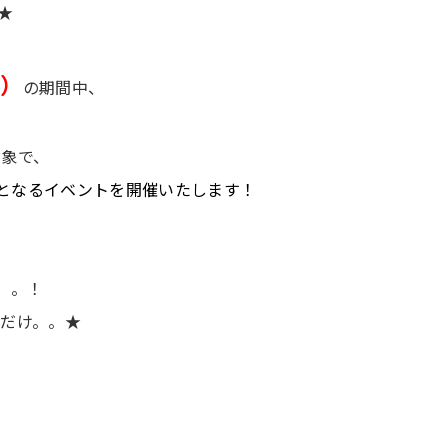
★
火）
の期間中、
対象で、
となるイベントを開催いたします！
。。！
だけ。。★