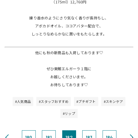
（175ml）12,760円
練り香水のようにさり気なく香りが長持ちし、
アボカドオイル、ココアバター配合で、
しっとりなめらかなに潤いをもたらします。
他にも秋の新商品も入荷しております♡
ぜひ東館エルガーラ１階に
お越しくださいませ。
お待ちしております♡
#人気商品
#スタッフおすすめ
#プチギフト
#スキンケア
#リップ
180
181
182
183
184