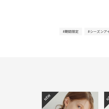
#期間限定
#シーズンア
NEW
N