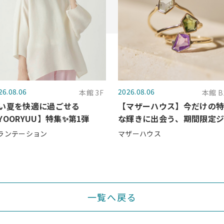
26.08.06
2026.08.06
本館 3F
本館 B
い夏を快適に過ごせる
【マザーハウス】今だけの
YOORYUU】特集✨第1弾
な輝きに出会う、期間限定
エリーコレクション （8/7～
ランテーション
マザーハウス
9/2）
一覧へ戻る