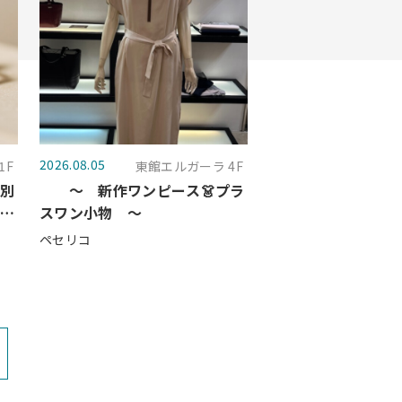
2026.08.05
1F
東館エルガーラ 4F
特別
～ 新作ワンピース👗プラ
ジュ
スワン小物 ～
ペセリコ