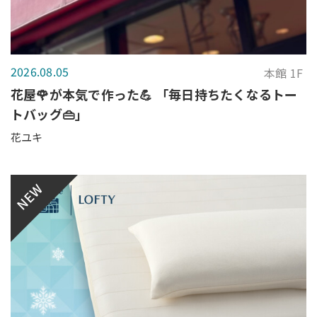
2026.08.05
本館 1F
花屋🌹が本気で作った💪 「毎日持ちたくなるトー
トバッグ👜」
花ユキ
NEW