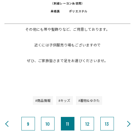
（刺繍レーヨン糸使用）
鼻緒裏 ポリエステル
その他にも帯や髪飾りなど、ご用意しております。
近くには子供服売り場もございますので
ぜひ、ご家族皆さまで足をお運びくださいませ。
#商品情報
#キッズ
#着物&ゆかた
9
10
11
12
13