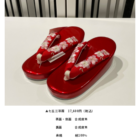
▲七五三草履 17,600円（税込）
表面・側面 合成皮革
裏面 合成皮革
鼻緒 絹100％