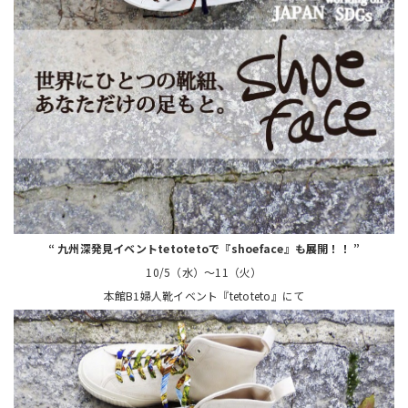
“ 九州深発見イベントtetotetoで『shoeface』も展開！！ ”
10/5（水）～11（火）
本館B1婦人靴イベント『tetoteto』にて