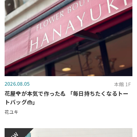
2026.08.05
本館 1F
花屋🌹が本気で作った💪 「毎日持ちたくなるトー
トバッグ👜」
花ユキ