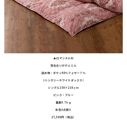
▲ロマンス小杉
羽毛合いかけふとん
詰め物・ダウン93％フェザー７％
（ハンガリーホワイトダックス）
シングル150×210ｃｍ
ピンク・ブルー
重量0.7ｋｇ
各色3点限り
27,500円（税込）