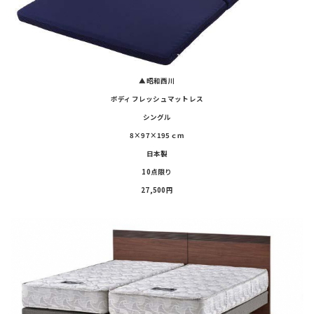
▲昭和西川
ボディフレッシュマットレス
シングル
8×97×195ｃｍ
日本製
10点限り
27,500円