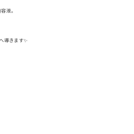
美容液。
、
へ導きます✨