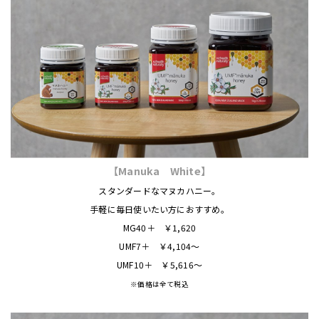
【Manuka White】
スタンダードなマヌカハニー。
手軽に毎日使いたい方におすすめ。
MG40＋ ￥1,620
UMF7＋ ￥4,104～
UMF10＋ ￥5,616～
※価格は全て税込