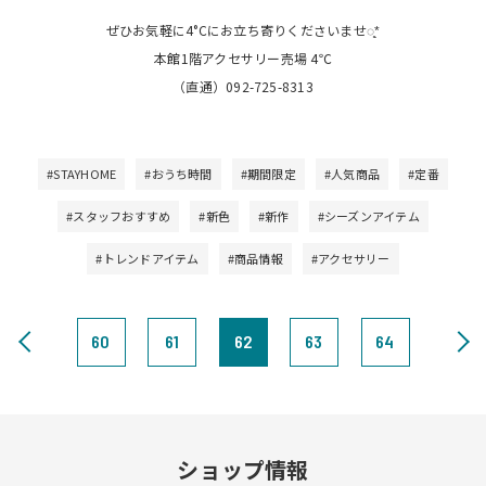
ぜひお気軽に4°Cにお立ち寄りくださいませ◌̥*̣
本館1階アクセサリー売場 4℃
（直通）092-725-8313
#STAYHOME
#おうち時間
#期間限定
#人気商品
#定番
#スタッフおすすめ
#新色
#新作
#シーズンアイテム
#トレンドアイテム
#商品情報
#アクセサリー
60
61
62
63
64
ショップ情報