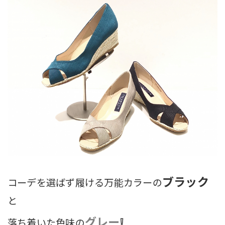
ブラック
コーデを選ばず履ける万能カラーの
と
グレー
❕
落ち着いた色味の