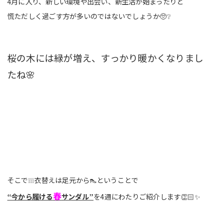
4月に入り、新しい環境や出会い、
新生活が始まったりと
慌ただしく過ごす方が
多いのではないでしょうか🥺❔
桜の木には緑が増え、すっかり暖かくなりまし
たね🌸
そこで❕❕❕衣替えは足元から👠ということで
春
“今から履ける
サンダル”
を4週にわたりご紹介します👏🏻✨