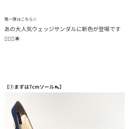
第一弾はこちら❕❕❕
あの大人気ウェッジサンダル
に新色が登場です
💁🏼‍♀️🌟
【①まずは7cmソール👠】