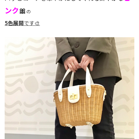
ンク
🎀
の
5色展開
です🎨