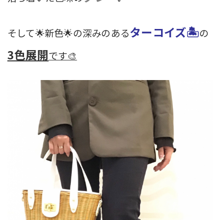
ターコイズ🏝
そして🌟新色🌟の深みのある
の
3色展開
です🎨