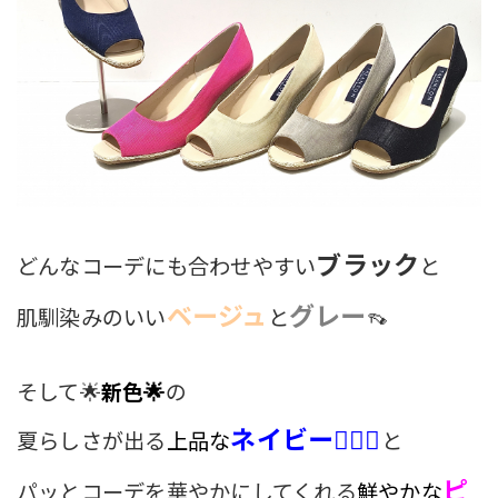
ブラック
どんなコーデにも合わせやすい
と
ベージュ
グレー
肌馴染みのいい
と
👡
そして🌟
新色🌟
の
ネイビー🧜🏻‍♀️
夏らしさが出る
上品な
と
ピ
パッとコーデを華やかにして
くれる
鮮やかな