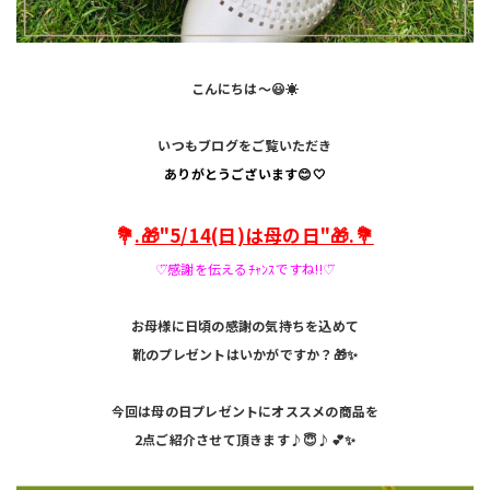
こんにちは～😃☀️
いつもブログをご覧いただき
ありがとうございます😊🤍
💐
.🎁"5/14(日)は母の日"🎁.💐
♡⃛感謝を伝えるﾁｬﾝｽですね!!♡⃛
お母様に日頃の感謝の気持ちを込めて
靴のプレゼントはいかがですか？🎁✨️
今回は母の日プレゼントにオススメの商品を
2点ご紹介させて頂きます♪😇♪💕✨