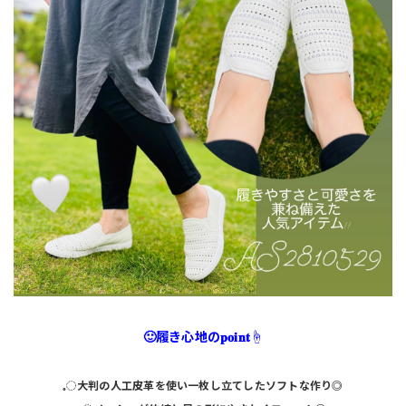
🙂履き心地の𝐩𝐨𝐢𝐧𝐭☝️
𓈒◌大判の人工皮革を使い
一枚し立てした
ソフトな作り◎