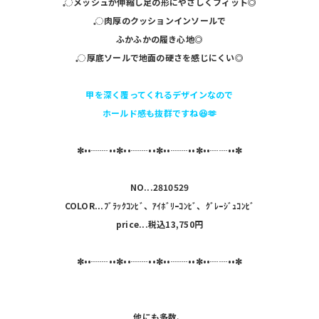
𓈒◌メッシュが伸縮し足の形にやさしくフィット◎
𓈒◌肉厚のクッションインソールで
ふかふかの履き心地◎
𓈒◌厚底ソールで地面の硬さを感じにくい◎
甲を深く覆ってくれるデザインなので
ホールド感も抜群ですね😆🫶
✼••┈┈••✼••┈┈••✼••┈┈••✼••┈┈••✼
NO...2810529
COLOR...
ﾌﾞﾗｯｸｺﾝﾋﾞ、ｱｲﾎﾞﾘｰｺﾝﾋﾞ、ｸﾞﾚｰｼﾞｭｺﾝﾋﾞ
price...税込13,750円
✼••┈┈••✼••┈┈••✼••┈┈••✼••┈┈••✼
他にも多数、