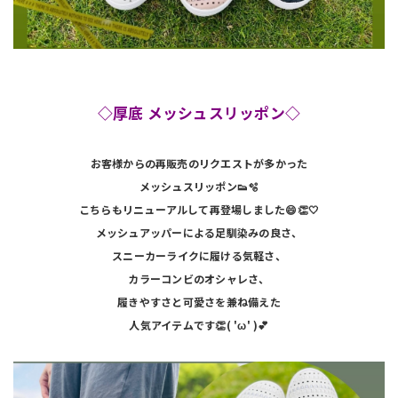
◇厚底 メッシュスリッポン◇
お客様からの再販売の
リクエストが
多かった
メッシュスリッポン👟🫧
こちらもリニューアルして再登場しました😄👏🤍
メッシュアッパーによる足馴染みの良さ、
スニーカーライクに履ける気軽さ、
カラーコンビのオシャレさ、
履きやすさと可愛さを兼ね備えた
人気アイテムです👏( 'ω' )︎💕︎