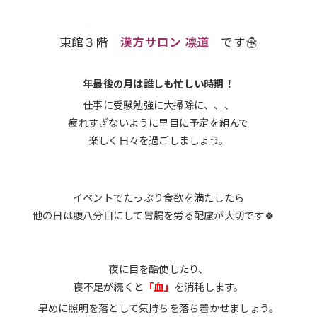
東館３階
漢方サロン 凛道
です☃
年最後の月は誰しも忙しい時期！
仕事に受験勉強に大掃除に、、、
疲れすぎないように早目に予定を組んで
楽しく日々を過ごしましょう。
イベントでたっぷり食欲を満たしたら
他の日は腹八分目にして胃腸を労る配慮が大切です🍀
夜に目を酷使したり、
寝不足が続くと
「血」
を消耗します。
早めに照明を落として気持ちを落ち着かせましょう。