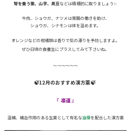
腎を養う栗、山芋、黒豆
などは積極的に取りましょう✨
牛肉、ショウガ、ナツメは胃腸の働きを助け、
ショウガ、シナモンは体を温めます。
オレンジなどの柑橘類は香りで気の滞りを予防しますよ。
ぜひ日頃の食養生にプラスしてみて下さいね。
～～～～～～
🍃12月のおすすめ漢方薬🍃
『 凛道 』
温補、補血作用のある生薬として有名な
当帰
を配合した
漢方薬