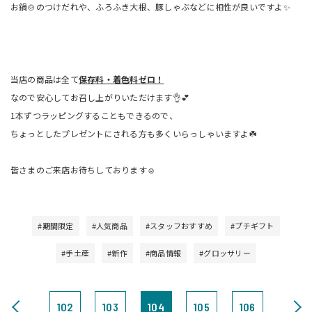
お鍋🍲のつけだれや、ふろふき大根、豚しゃぶなどに相性が良いですよ✨
当店の商品は全て
保存料・着色料ゼロ！
なので安心してお召し上がりいただけます👌💕
1本ずつラッピングすることもできるので、
ちょっとしたプレゼントにされる方も多くいらっしゃいますよ☘️
皆さまのご来店お待ちしております☺️
#期間限定
#人気商品
#スタッフおすすめ
#プチギフト
#手土産
#新作
#商品情報
#グロッサリー
102
103
104
105
106