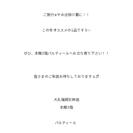
ご旅行✈️やお出掛け着に！！
この冬オススメの1品です☝️✨
ぜひ、本館3階パルティールへお立ち寄り下さい！！
皆さまのご来店お待ちしております☺️♬
大丸福岡天神店
本館3階
パルティール