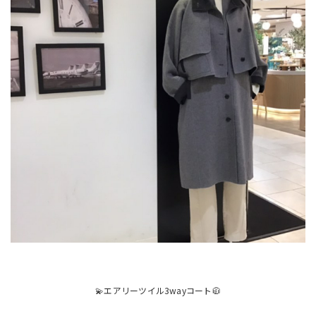
💫エアリーツイル3wayコート🧥