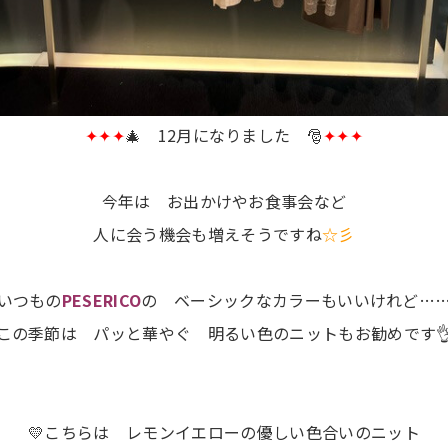
✦✦✦
🎄 12月になりました 🎅
✦✦✦
今年は お出かけやお食事会など
人に会う機会も増えそうですね
☆彡
いつもの
PESERICO
の ベーシックなカラーもいいけれど…
この季節は パッと華やぐ 明るい色のニットもお勧めです
💛こちらは レモンイエローの優しい色合いのニット