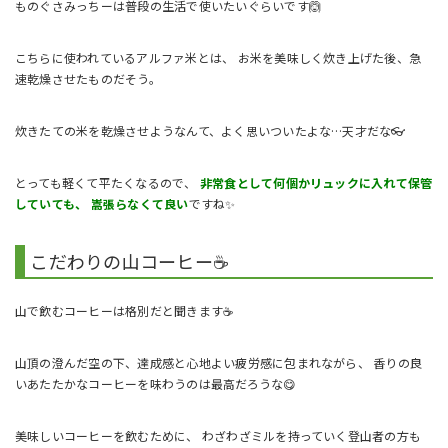
ものぐさみっちーは普段の生活で使いたいぐらいです🙆
こちらに使われているアルファ米とは、 お米を美味しく炊き上げた後、急
速乾燥させたものだそう。
炊きたての米を乾燥させようなんて、よく思いついたよな…天才だな👓️
とっても軽くて平たくなるので、
非常食として何個かリュックに入れて保管
していても、 嵩張らなくて良い
ですね✨
こだわりの山コーヒー☕
山で飲むコーヒーは格別だと聞きます☕
山頂の澄んだ空の下、達成感と心地よい疲労感に包まれながら、 香りの良
いあたたかなコーヒーを味わうのは最高だろうな😋
美味しいコーヒーを飲むために、 わざわざミルを持っていく登山者の方も