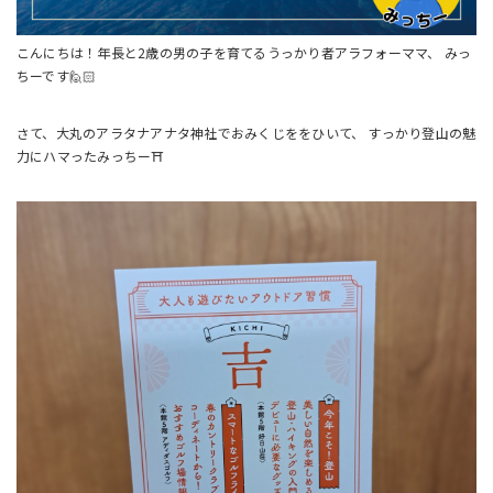
こんにちは！年長と2歳の男の子を育てるうっかり者アラフォーママ、 みっ
ちーです🙋🏻
さて、大丸のアラタナアナタ神社でおみくじををひいて、 すっかり登山の魅
力にハマったみっちー⛩