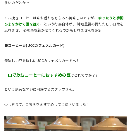
多いのだとか…
ミル挽きコーヒーは味や香りももちろん美味しいですが、
ゆったりと手間
ひまをかけて豆を挽く
、という行為自体が、 時短重視の慌ただしい日常を
忘れさせ、 心を落ち着かせてくれるのかもしれませんね☕♨️
●コーヒー豆(UCCカフェメルカード)
美味しい豆を探しにUCCカフェメルカードへ！
山で飲むコーヒーにおすすめの豆
「
はどれですか？」
という唐突な問いに困惑するスタッフさん。
少し考えて、こちらをおすすめしてくださいました！