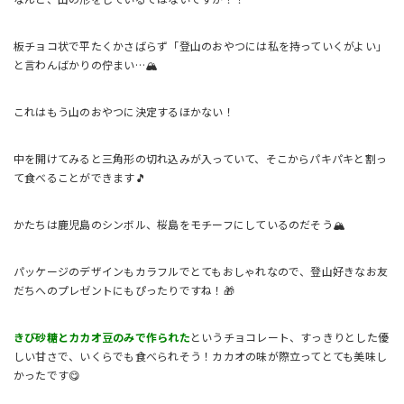
板チョコ状で平たくかさばらず「登山のおやつには私を持っていくがよい」
と言わんばかりの佇まい…🏔
これはもう山のおやつに決定するほかない！
中を開けてみると三角形の切れ込みが入っていて、そこからパキパキと割っ
て食べることができます🎵
かたちは鹿児島のシンボル、桜島をモチーフにしているのだそう🏔️
パッケージのデザインもカラフルでとてもおしゃれなので、登山好きなお友
だちへのプレゼントにもぴったりですね！🎁
きび砂糖とカカオ豆のみで作られた
というチョコレート、すっきりとした優
しい甘さで、いくらでも食べられそう！カカオの味が際立ってとても美味し
かったです😋