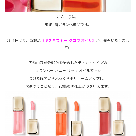
こんにちは。
東館1階ゲラン化粧品です。
2月1日より、新製品
《キスキス ビー グロウ オイル》
が、発売いたしまし
た。
天然由来成分92％を配合したティントタイプの
プランパー ハニー リップ オイルです✨
つけた瞬間からふっくらボリュームアップし、
ベタつくことなく、3D艶蜜の仕上がりを叶えます
。