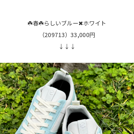
☘️春☘️らしいブルー✖︎ホワイト
（209713）33,000円
↓↓↓