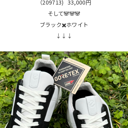
（209713) 33,000円
そして🐼🐼🐼
ブラック✖️ホワイト
↓↓↓