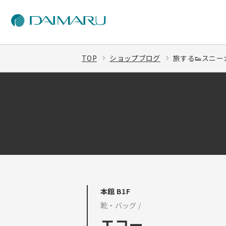
TOP
ショップブログ
旅する👟スニーカ
本館 B1F
靴・バッグ /
エコー