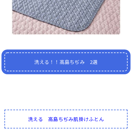
洗える！！高島ちぢみ 2選
洗える 高島ちぢみ肌掛けふとん