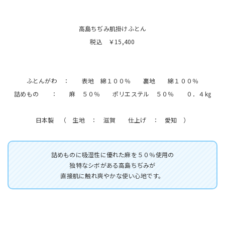
高島ちぢみ肌掛けふとん
税込 ￥15,400
ふとんがわ ： 表地 綿１００％ 裏地 綿１００％
詰めもの ： 麻 ５０％ ポリエステル ５０％ ０．４㎏
日本製 （ 生地 ： 滋賀 仕上げ ： 愛知 ）
詰めものに吸湿性に優れた麻を５０％使用の
独特なシボがある高島ちぢみが
直接肌に触れ爽やかな使い心地です。