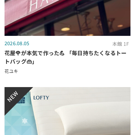
2026.08.05
本館 1F
花屋🌹が本気で作った💪 「毎日持ちたくなるトー
トバッグ👜」
花ユキ
NEW