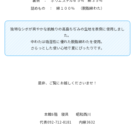
裏側 ： ポリエステル６５％ 綿３５％
詰めもの ： 綿１００％ （脱脂綿わた）
独特なシボが爽やかな肌触りの高島ちぢみの生地を表側に使用しまし
た。
中わたは吸湿性に優れた脱脂綿わたを使用。
さらっとした使い心地で夏にぴったりです。
是非、ご覧にお越しくださいませ！
本館6階 寝具 昭和西川
代表092-712-8181 内線3632