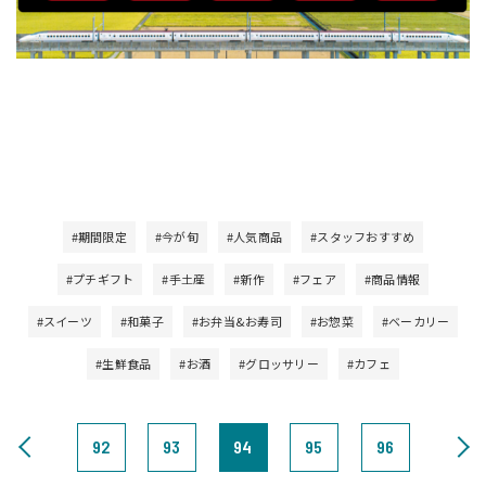
#期間限定
#今が旬
#人気商品
#スタッフおすすめ
#プチギフト
#手土産
#新作
#フェア
#商品情報
#スイーツ
#和菓子
#お弁当&お寿司
#お惣菜
#ベーカリー
#生鮮食品
#お酒
#グロッサリー
#カフェ
92
93
94
95
96