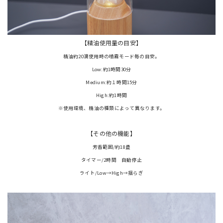
【精油使用量の目安】
精油約20滴使用時の噴霧モード毎の目安。
Low:約1時間30分
Medium:約１時間15分
High:約1時間
※使用環境、精油の種類によって異なります。
【その他の機能】
芳香範囲/約18畳
タイマー/2時間 自動停止
ライト/Low→High→揺らぎ