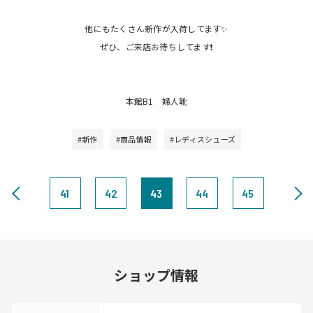
他にもたくさん新作が入荷してます✨
ぜひ、ご来店お待ちしてます❗️
本館B1 婦人靴
#新作
#商品情報
#レディスシューズ
41
42
43
44
45
ショップ情報