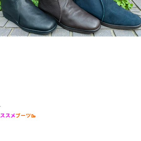
ね
オススメ
ブーツ🥾