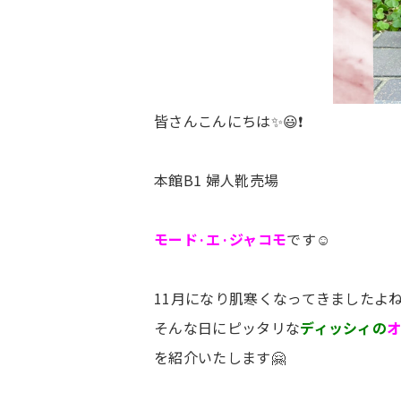
皆さんこんにちは✨😃❗
本館B1 婦人靴売場
モード·エ·ジャコモ
です☺️
11月になり肌寒くなってきましたよ
そんな日にピッタリな
デ
ィッシィの
を紹介いたします🤗