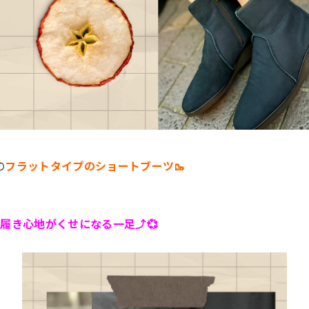
の
フラットタイプのショートブーツ🥾
き心地がくせになる一足⤴️💞