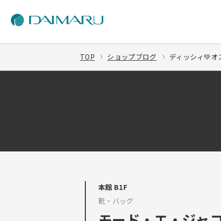
TOP
ショップブログ
ディッシィ💚オ
本館 B1F
靴・バッグ
モード・エ・ジャ