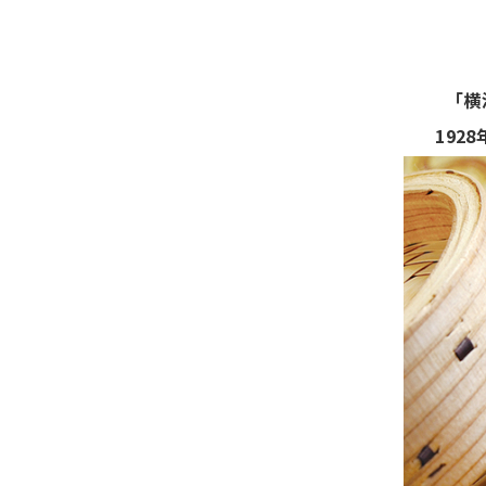
「横
192