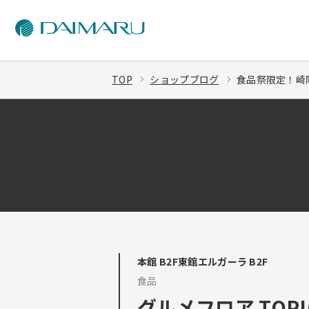
TOP
ショップブログ
食品祭限定！崎陽
本館 B2F東館エルガーラ B2F
食品
グルメフロア TOPI