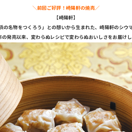
＼前回ご好評！崎陽軒の焼売／
【崎陽軒】
浜の名物をつくろう」との想いから生まれた、崎陽軒のシウ
8年の発売以来、変わらぬレシピで変わらぬおいしさをお届け