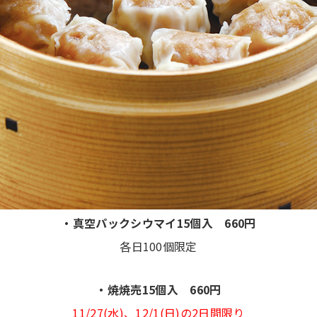
・真空パックシウマイ15個入
660円
各日100個限定
・焼焼売15個入 660円
11/27(水)、12/1(日)の2日間限り