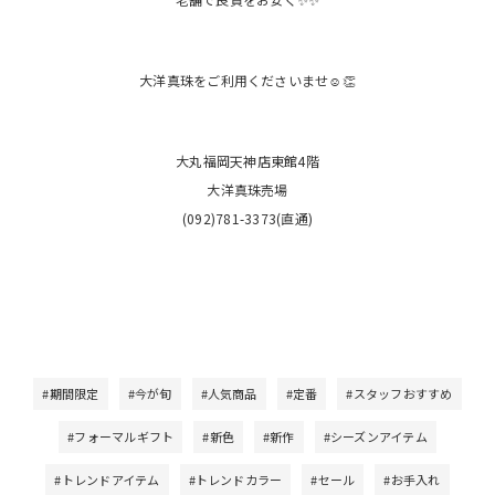
大洋真珠をご利用くださいませ☺️👏
大丸福岡天神店東館4階
大洋真珠売場
(092)781-3373(直通)
#期間限定
#今が旬
#人気商品
#定番
#スタッフおすすめ
#フォーマルギフト
#新色
#新作
#シーズンアイテム
#トレンドアイテム
#トレンドカラー
#セール
#お手入れ