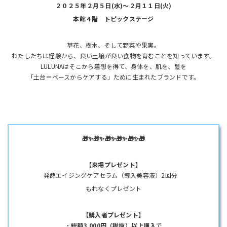
２０２５年２月５日(水)～２月１１日(火)
本館４階 トピックステージ
草花、樹木、そして野菜や果実。
わたしたちは経験から、良い土壌が良い食物を育むことを知っています。
LULUNAはそこから着想を得て、身体を、肌を、髪を
「土台＝ベースからケアする」ために生まれたブランドです。
🎁✨🎁✨🎁✨🎁✨🎁✨🎁
【来場プレゼント】
発酵エイジングケアセラム（導入美容液）2回分
もれなくプレゼント
【購入者プレゼント】
・
総額3,000円（税抜）以上購入
で