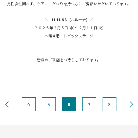
男性女性問わず、ケアにこだわりを持つ方にご愛顧いただいております。
＼ LULUNA（ルルーナ）／
２０２５年
２月５日(水)～２月１１日(火)
本館４階 トピックス
テージ
皆様のご来店をお待ちしております。
4
5
6
7
8