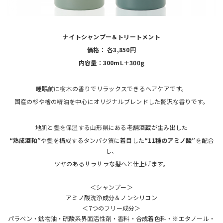
ナイトシャンプー＆トリートメント
価格： 各3,850円
内容量：300mL＋300g
睡眠前に樹木の香りでリラックスできるヘアケアです。
国産の杉や檜の精油を中心にオリジナルブレンドした贅沢な香りです。
地肌と髪を保湿する山形県にある老舗酒蔵が生み出した
“熟成酒粕”
や髪を構成するタンパク質に着目した
“11種のアミノ酸”
を配合
し、
ツヤのあるサラサラな髪へと仕上げます。
＜シャンプー＞
アミノ酸洗浄成分＆ノンシリコン
＜7つのフリー成分＞
パラベン・鉱物油・硫酸系界面活性剤・香料・合成着色料・※エタノール・