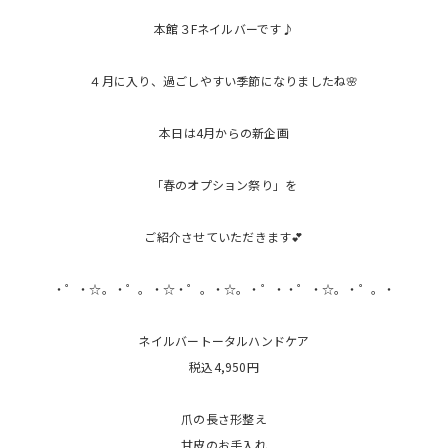
本館３Fネイルバーです♪
４月に入り、過ごしやすい季節になりましたね🌸
本日は4月からの新企画
「春のオプション祭り」を
ご紹介させていただきます💕
・゜・☆。・゜。・☆・゜。・☆。・゜・・゜・☆。・゜。・
ネイルバートータルハンドケア
税込4,950円
爪の長さ形整え
甘皮のお手入れ