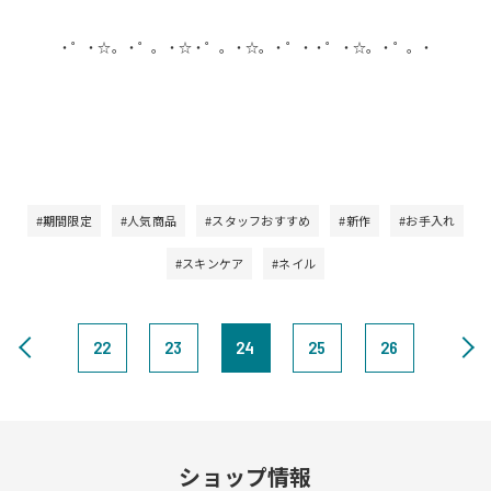
・゜・☆。・゜。・☆・゜。・☆。・゜・・゜・☆。・゜。・
#期間限定
#人気商品
#スタッフおすすめ
#新作
#お手入れ
#スキンケア
#ネイル
22
23
24
25
26
ショップ情報