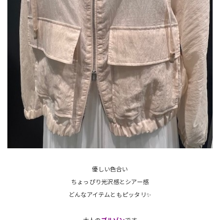
優しい色合い
ちょっぴり光沢感とシアー感
どんなアイテムともピッタリ✨
大人の
ブルゾン
です