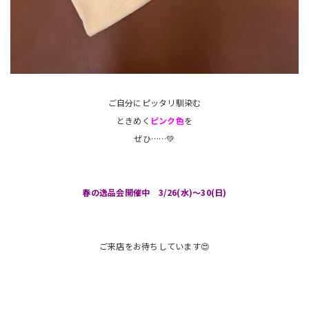
ご自分にピッタリ馴染む
ときめく
ピンク色
を
ぜひ……💚
春の逸品会開催中 3/26(水)～30(日)
ご来店をお待ちしています😍