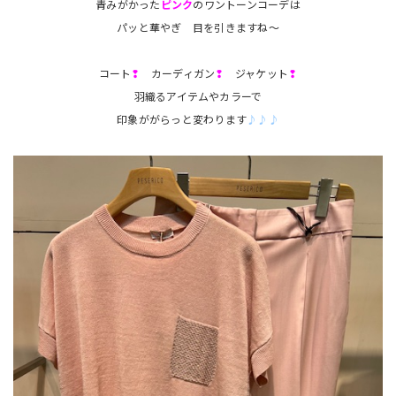
青みがかった
ピンク
のワントーンコーデは
パッと華やぎ 目を引きますね～
コート
❢
カーディガン
❢
ジャケット
❢
羽織るアイテムやカラーで
印象ががらっと変わります
♪♪♪