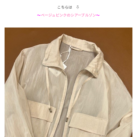
こちらは ⇩
～
ベージュピ
ンクのシアーブルゾン
～