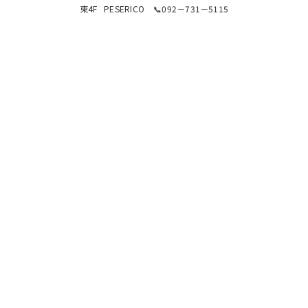
東4F PESERICO 📞092－731－5115