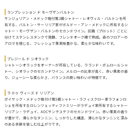
ランプレッション ド モーヴザンバルトン
サンジュリアン・メドック格付第2級シャトー・レオヴィル・バルトンを所
有する、バルトン・サーリリア家がボルドー・アン・メドックに所有するシ
ャトー・モーヴザン・バルトンのセカンドワイン。区画（プロット）ごとに
分けてステンレスタンクで発酵、フレンチオーク樽で熟成。森のフロアーの
アロマを感じる、フレッシュで果実味豊かな、柔らかな味わいです。
プレジール ド シオラック
シャトーシオラックをオーナーが所有している、ラランド・ポムロールシャ
トー、シオラックのセカンドワイン。メルローの比率が高く、赤い果実の香
り、ジューシーな柔らかさ、バランスの良い味わいが特徴です。
ラ ドゥ ヴィーズ ド リリアン
ポイヤック・メドック格付け第5級シャトー・ラフィスクロー家ラフォンロ
シェを所有するロレンツェッティファミリーがラデュイ家所有するシャトー
リリアン・ラデュイ、AOCサンテステフのセカンドワイン。赤い果実の香り
が豊かで、滑らかなタンニン、しっかりした構造、滑らかなタンニンと深み
のある余韻を愉しむ仕上がりです。