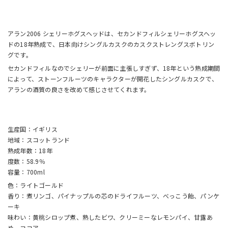
アラン2006 シェリーホグスヘッドは、セカンドフィルシェリーホグスヘッ
ドの18年熟成で、日本向けシングルカスクのカスクストレングスボトリン
グです。
セカンドフィルなのでシェリーが前面に主張しすぎず、18年という熟成期間
によって、ストーンフルーツのキャラクターが開花したシングルカスクで、
アランの酒質の良さを改めて感じさせてくれます。
生産国：イギリス
地域：スコットランド
熟成年数：18年
度数：58.9％
容量：700ml
色：ライトゴールド
香り：煮リンゴ、パイナップルの芯のドライフルーツ、べっこう飴、パンケ
ーキ
味わい：黄桃シロップ煮、熟したビワ、クリーミーなレモンパイ、甘露あ
め、ココア