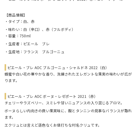
【商品情報】
・タイプ：白、赤
・味わい：白（辛口）、赤（フルボディ）
・容量：750ml
・生産者：ピエール ブレ
・生産地：フランス ブルゴーニュ
ピエール・ブレ AOC ブルゴーニュ・シャルドネ 2022（白）
蜂蜜や白い花の華やかな香り、洗練されたエレガントな果実の味わいが広が
ります。
ピエール・ブレ AOC ボーヌ・レゼポート 2021（赤）
チェリーやラズベリー、スミレや甘いニュアンスの入り混じるアロマ。
ボーヌらしい内向きの良い果実味に、酸とタンニンの見事なバランスが取れ
ます。
エクリュとは言えど遜色なくお値打ちな村名クリュです。