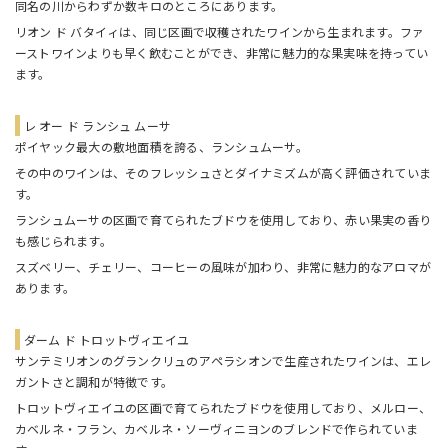
同名の川からわずか数キロのところにあります。
リオン ド バタイィは、同じ区画で収穫されたワインから生まれます。ファ
ーストワインよりも早く飲むことができ、非常に魅力的な果実味を持ってい
ます。
レ オー ド ランシュ ムーサ
ポイヤック最大の敷地面積を誇る、ランシュムーサ。
その中のワインは、そのフレッシュさとダイナミズムが高く評価されていま
す。
ランシュムーサの区画で育てられたブドウを使用しており、赤い果実の香り
も感じられます。
スズベリー、チェリー、コーヒーの風味が加わり、非常に魅力的なアロマが
あります。
ダーム ド トロットヴィエイユ
サンテミリオンのグランクリュのアペラシオンで生産されたワインは、エレ
ガントさと調和が特徴です。
トロットヴィエイユの区画で育てられたブドウを使用しており、メルロー、
カベルネ・フラン、カベルネ・ソーヴィニヨンのブレンドで作られていま