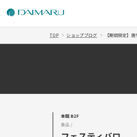
TOP
ショップブログ
【期間限定】唐芋
本館 B2F
食品 /
フェスティバロ